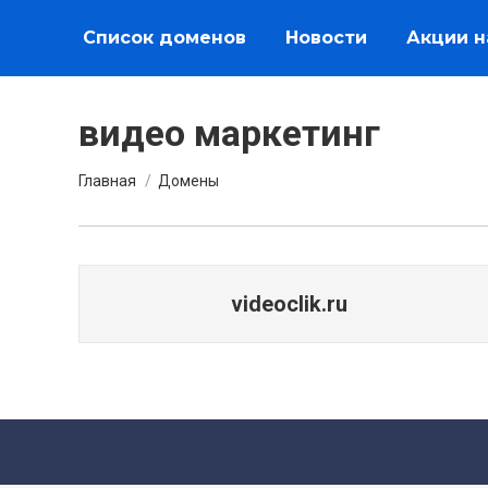
Список доменов
Новости
Акции н
видео маркетинг
Вы здесь:
Главная
Домены
videoclik.ru